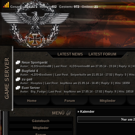
Gesamt:
3241571
Heute:
402
Gestern:
972
Online:
21
LATEST NEWS
LATEST FORUM
Neue Sportgerät
Autor: =LDS=online88 | Last Post: =LDS=online88 am 27.05.14 - 15:24 | Reply: 6 | H
Bugfield 4
Autor: =LDS=BoxSveni | Last Post: Sniperkulle am 21.05.14 - 17:52 | Reply: 5 | Hits
zu geil
Autor: Hooples | Last Post: kopfkino am 21.05.14 - 16:45 | Reply: 3 | Hits: 18350
Euer Server
Autor: Big_Fudge | Last Post: kopfkino am 17.05.14 - 17:02 | Reply: 9 | Hits: 18518
Home
Forum
Mitglieder
» Kalender
MENÜ
Nur am 2
Gästebuch
Mitglieder
Forum