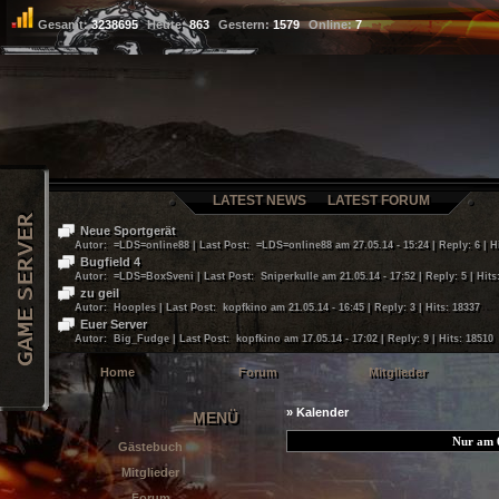
Gesamt:
3238695
Heute:
863
Gestern:
1579
Online:
7
LATEST NEWS
LATEST FORUM
Neue Sportgerät
Autor: =LDS=online88 | Last Post: =LDS=online88 am 27.05.14 - 15:24 | Reply: 6 | H
Bugfield 4
Autor: =LDS=BoxSveni | Last Post: Sniperkulle am 21.05.14 - 17:52 | Reply: 5 | Hits
zu geil
Autor: Hooples | Last Post: kopfkino am 21.05.14 - 16:45 | Reply: 3 | Hits: 18337
Euer Server
Autor: Big_Fudge | Last Post: kopfkino am 17.05.14 - 17:02 | Reply: 9 | Hits: 18510
Home
Forum
Mitglieder
» Kalender
MENÜ
Nur am 
Gästebuch
Mitglieder
Forum