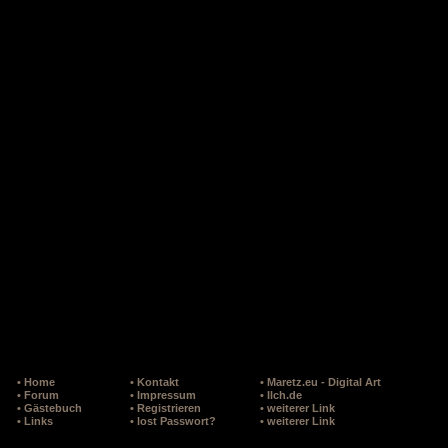
• Home
• Kontakt
• Maretz.eu - Digital Art
• Forum
• Impressum
• Ilch.de
• Gästebuch
• Registrieren
• weiterer Link
• Links
• lost Passwort?
• weiterer Link