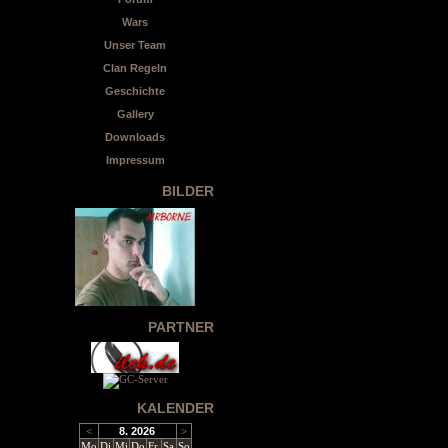
Wars
Unser Team
Clan Regeln
Geschichte
Gallery
Downloads
Impressum
BILDER
PARTNER
KALENDER
<
8. 2026
>
Mo
Di
Mi
Do
Fr
Sa
So