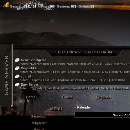
Gesamt:
3241434
Heute:
265
Gestern:
972
Online:
33
LATEST NEWS
LATEST FORUM
Neue Sportgerät
Autor: =LDS=online88 | Last Post: =LDS=online88 am 27.05.14 - 15:24 | Reply: 6 | H
Bugfield 4
Autor: =LDS=BoxSveni | Last Post: Sniperkulle am 21.05.14 - 17:52 | Reply: 5 | Hits
zu geil
Autor: Hooples | Last Post: kopfkino am 21.05.14 - 16:45 | Reply: 3 | Hits: 18350
Euer Server
Autor: Big_Fudge | Last Post: kopfkino am 17.05.14 - 17:02 | Reply: 9 | Hits: 18518
Home
Forum
Mitglieder
» Kalender
MENÜ
Nur am 23 
Gästebuch
Mitglieder
Forum