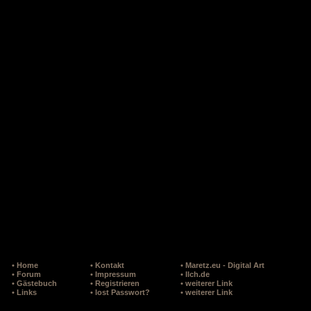
• Home
• Kontakt
• Maretz.eu - Digital Art
• Forum
• Impressum
• Ilch.de
• Gästebuch
• Registrieren
• weiterer Link
• Links
• lost Passwort?
• weiterer Link