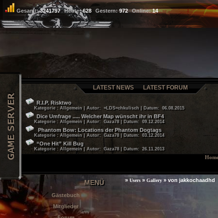
Gesamt:
3241797
Heute:
628
Gestern:
972
Online:
14
LATEST NEWS
LATEST FORUM
R.I.P. Risktwo
Kategorie : Allgemein | Autor: =LDS=chkulisch | Datum: 06.08.2015
Dice Umfrage ..... Welcher Map wünscht ihr in BF4
Kategorie : Allgemein | Autor: Gaza78 | Datum: 09.12.2014
Phantom Bow: Locations der Phantom Dogtags
Kategorie : Allgemein | Autor: Gaza78 | Datum: 03.12.2014
“One Hit” Kill Bug
Kategorie : Allgemein | Autor: Gaza78 | Datum: 26.11.2013
Hom
»
»
»
von jakkochaadhd
Users
Gallery
MENÜ
Gästebuch
Mitglieder
Forum