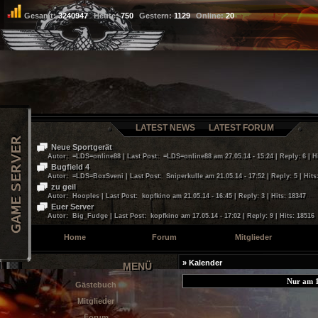
Gesamt:
3240947
Heute:
750
Gestern:
1129
Online:
20
LATEST NEWS
LATEST FORUM
Neue Sportgerät
Autor: =LDS=online88 | Last Post: =LDS=online88 am 27.05.14 - 15:24 | Reply: 6 | H
Bugfield 4
Autor: =LDS=BoxSveni | Last Post: Sniperkulle am 21.05.14 - 17:52 | Reply: 5 | Hits
zu geil
Autor: Hooples | Last Post: kopfkino am 21.05.14 - 16:45 | Reply: 3 | Hits: 18347
Euer Server
Autor: Big_Fudge | Last Post: kopfkino am 17.05.14 - 17:02 | Reply: 9 | Hits: 18516
Home
Forum
Mitglieder
» Kalender
MENÜ
Nur am 1
Gästebuch
Mitglieder
Forum